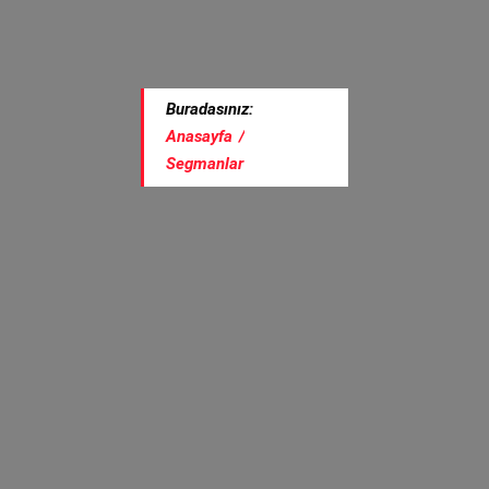
Buradasınız:
Anasayfa
/
Segmanlar